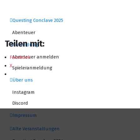
Zum
Inhalt
springen
Questing Conclave 2025
Abenteuer
Teilen mit:
Anmeldung
Abenteuer anmelden
Facebook
X
Spieleranmeldung
Über uns
Instagram
Discord
Impressum
Alte Veranstaltungen