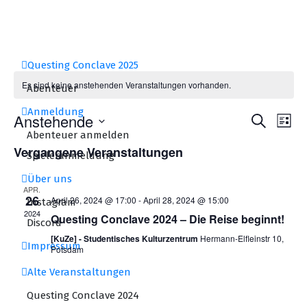
Zum
Inhalt
springen
Questing Conclave 2025
Es sind keine anstehenden Veranstaltungen vorhanden.
Abenteuer
Anmeldung
Veran
Ve
Anstehende
Suche
Liste
Abenteuer anmelden
Suche
An
Datum
Vergangene Veranstaltungen
wählen.
Spieleranmeldung
und
Na
Ansich
Über uns
APR.
Navig
26
April 26, 2024 @ 17:00
-
April 28, 2024 @ 15:00
Instagram
2024
Questing Conclave 2024 – Die Reise beginnt!
Discord
[KuZe] - Studentisches Kulturzentrum
Hermann-Elfleinstr 10,
Impressum
Potsdam
Alte Veranstaltungen
Questing Conclave 2024