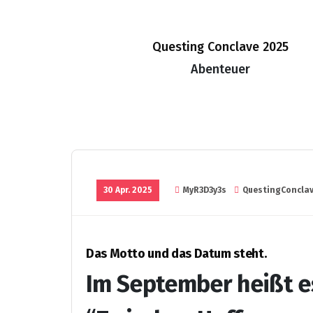
Zum
Inhalt
springen
Questing Conclave 2025
Abenteuer
30 Apr. 2025
MyR3D3y3s
QuestingConcla
Das Motto und das Datum steht.
Im September heißt es